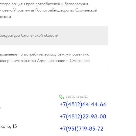
 сфере защиты прав потребителей и благополучия
еловека:Управление Роспотребнадзора по Смоленской
бласти.
рокуратура Смоленской области
правление по потребительскому рынку и развитию
редпринимательства Администрации г. Смоленска
запись на прием
+7(4812)64-44-66
,
+7(4812)22-98-08
кого, 15
+7(951)719-85-72